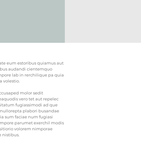
late eum estoribus quiamus aut
ibus audandi cientemquo
ore lab in rerchilique pa quia
 volestio.
accusaped molor sedit
aquodis vero tet aut repelec
itatum fugiassimodi ad que
 nullorepta plabori busandae
cia sum faciae num fugiasi
rempore parumet exerchil modis
 sitiorio volorem nimporae
 nistibus.