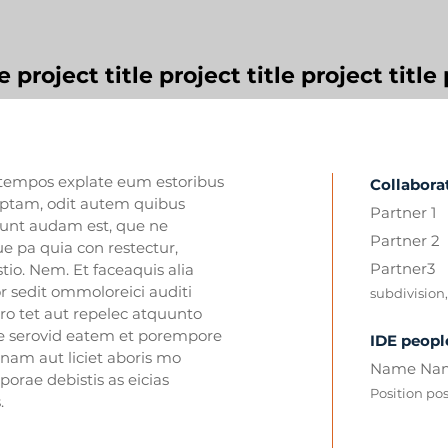
e project title project title project titl
ectempos explate eum estoribus
Collabora
ptam, odit autem quibus
Partner 1
unt audam est, que ne
Partner 2
e pa quia con restectur,
Partner3
tio. Nem. Et faceaquis alia
 sedit ommoloreici auditi
subdivision,
o tet aut repelec atquunto
e serovid eatem et porempore
IDE peopl
nam aut liciet aboris mo
Name Na
porae debistis as eicias
Position po
.