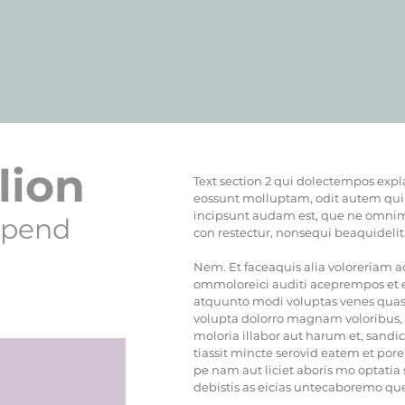
lion
Text section 2 qui dolectempos exp
eossunt molluptam, odit autem qu
incipsunt audam est, que ne omnimp
 spend
con restectur, nonsequi beaquidelita
Nem. Et faceaquis alia voloreriam 
ommoloreici auditi aceprempos et e
atquunto modi voluptas venes quas
volupta dolorro magnam voloribus,
moloria illabor aut harum et, sandi
tiassit mincte serovid eatem et po
pe nam aut liciet aboris mo optatia
debistis as eicias untecaboremo que