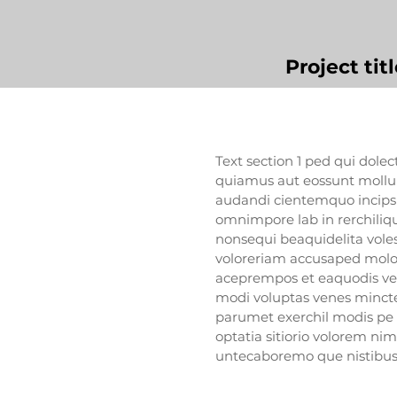
Project titl
Text section 1 ped qui dol
quiamus aut eossunt mollu
audandi cientemquo incips
omnimpore lab in rerchiliqu
nonsequi beaquidelita voles
voloreriam accusaped molor
aceprempos et eaquodis ver
modi voluptas venes minct
parumet exerchil modis pe 
optatia sitiorio volorem nim
untecaboremo que nistibus