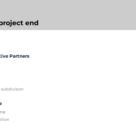
e project end
tive Partners
 subdivision
e
me
sition